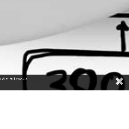
✖
di tutti i cookie.
siness?