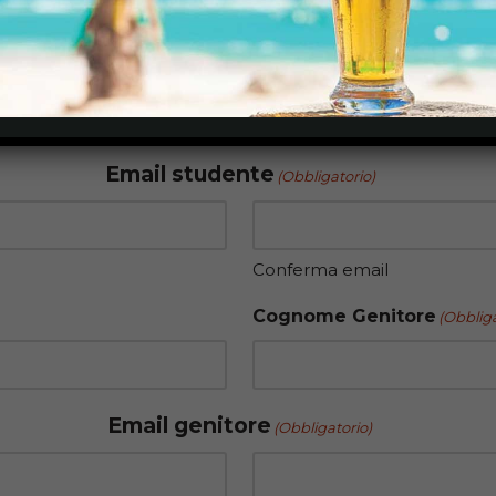
Cognome Studente
(Obblig
Email studente
(Obbligatorio)
Conferma email
Cognome Genitore
(Obbliga
Email genitore
(Obbligatorio)