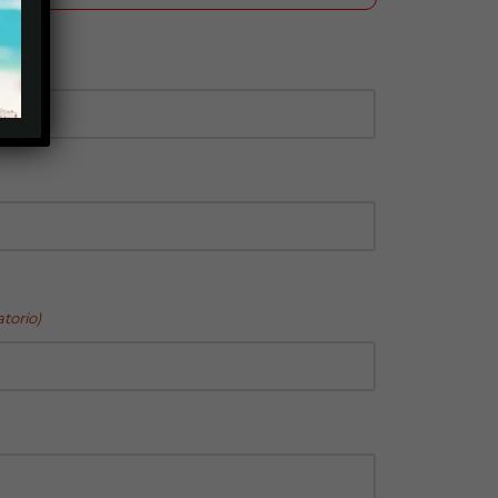
atorio)
torio)