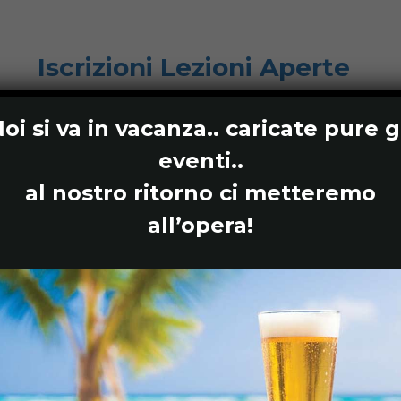
Iscrizioni Lezioni Aperte
oi si va in
vacanza
.. caricate pure g
eventi..
al nostro ritorno ci metteremo
all’opera!
50%
 modulo si consiglia di utilizzare un normale 
llo schermo dello smartphone potrebbe risultare