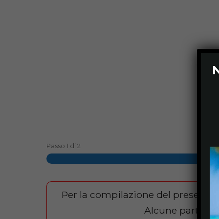
N
Passo
1
di
2
Per la compilazione del presente
Alcune parti su