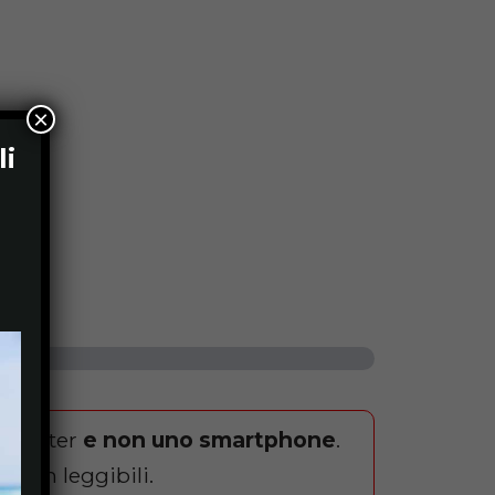
×
li
computer
e non uno smartphone
.
 non leggibili.